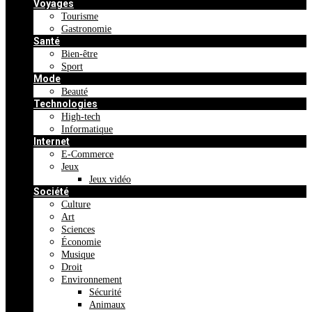
Voyages
Tourisme
Gastronomie
Santé
Bien-être
Sport
Mode
Beauté
Technologies
High-tech
Informatique
Internet
E-Commerce
Jeux
Jeux vidéo
Société
Culture
Art
Sciences
Économie
Musique
Droit
Environnement
Sécurité
Animaux