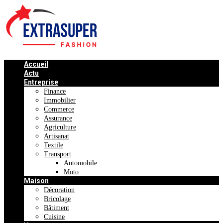
Accueil
Actu
Entreprise
Finance
Immobilier
Commerce
Assurance
Agriculture
Artisanat
Textile
Transport
Automobile
Moto
Maison
Décoration
Bricolage
Bâtiment
Cuisine